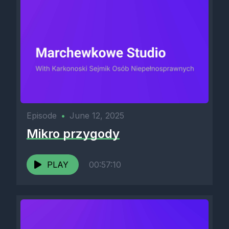
Episode
•
June 12, 2025
Mikro przygody
PLAY
00:57:10