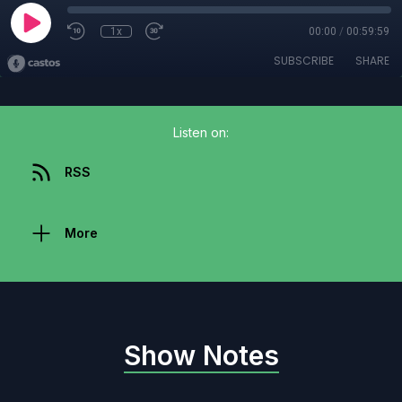
1x
00:00
/
00:59:59
SUBSCRIBE
SHARE
Listen on:
RSS
More
Show Notes