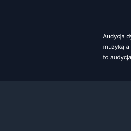
Audycja d
muzyką a 
to audycj